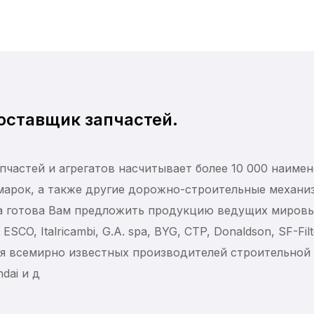
ставщик запчастей.
пчастей и агрегатов насчитывает более 10 000 наимен
марок, а также другие дорожно-строительные механи
а готова Вам предложить продукцию ведущих миров
SCO, Italricambi, G.A. spa, BYG, CTP, Donaldson, SF-Fi
для всемирно известных производителей строительной те
ndai и д