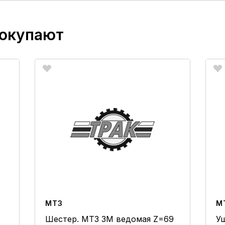
покупают
МТЗ
М
Шестер. МТЗ ЗМ ведомая Z=69
У