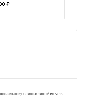
ФГОТ /1045мм/ 
00 ₽
310 ₽
В Корзину
В К
 производству запасных частей из Азии.