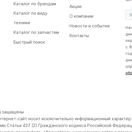
Каталог по брендам
Акции
Каталог по виду
О компании
техники
Новости и события
На
Каталог по запчастям
да
Контакты
пер
Быстрый поиск
с Ф
го
дан
оп
об
ва защищены
нтернет-сайт носит исключительно информационный характер и
и Статьи 437 (2) Гражданского кодекса Российской Федерац