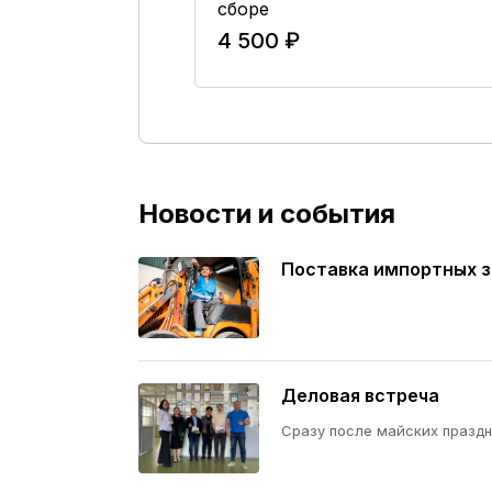
Вт
сборе
4 500 ₽
зину
В Корзину
Новости и события
Поставка импортных з
Деловая встреча
Сразу после майских праздни