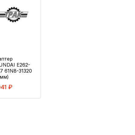
аптер
UNDAI E262-
7 61N8-31320
0мм)
941 ₽
В Корзину