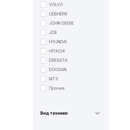
D65PX-15
PC400LC-8
VOLVO
Прочее
LIEBHERR
JOHN DEERE
JCB
HYUNDAI
HITACHI
DRESSTA
DOOSAN
МТЗ
Прочее
Вид техники
Гусеничные экскаваторы
Бульдозеры