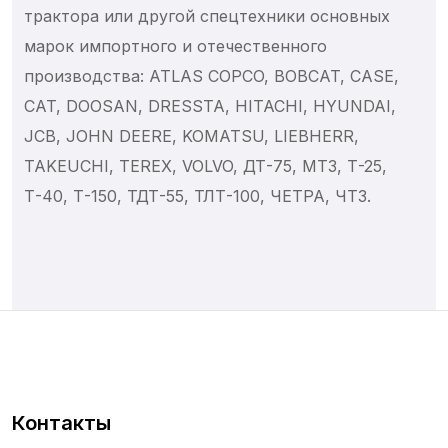
Генераторы
трактора или другой спецтехники основных
Датчики
марок импортного и отечественного
Общее
производства: ATLAS COPCO, BOBCAT, CASE,
Органы управления
CAT, DOOSAN, DRESSTA, HITACHI, HYUNDAI,
JCB, JOHN DEERE, KOMATSU, LIEBHERR,
Переключатели и кнопки
TAKEUCHI, TEREX, VOLVO, ДТ-75, МТЗ, Т-25,
Предохранители и реле
Т-40, Т-150, ТДТ-55, ТЛТ-100, ЧЕТРА, ЧТЗ.
Светотехника
Отопление и кондиционеры
Соленоиды
Стартеры
Электропроводка
Стеклоочистители
Втулки
Контакты
Пальцы