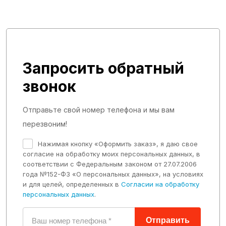
Вентиляторы
Интеркуллеры
Мосты
Коробки передач
Запросить обратный
Бортовые передачи
звонок
Валы
Гидротрансформаторы
Отправьте свой номер телефона и мы вам
Диски фрикционные
перезвоним!
Карданы
Нажимая кнопку «Оформить заказ», я даю свое
Крестовины
согласие на обработку моих персональных данных, в
соответствии с Федеральным законом от 27.07.2006
Рулевое управление
года №152-ФЗ «О персональных данных», на условиях
Шестерни
и для целей, определенных в
Согласии на обработку
персональных данных
.
Раздаточная коробка
Коронки
Отправить