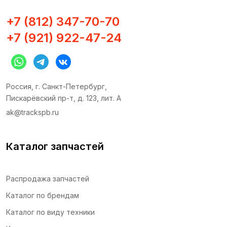
Краны
+7 (812) 347-70-70
Муфты и адаптеры
+7 (921) 922-47-24
Подушки скольжения
Подшипники
Прокладки
Пластины и шайбы
Россия, г. Санкт-Петербург,
Пискарёвский пр-т, д. 123, лит. А
Сальники
ak@trackspb.ru
Трубки и РВД
Уплотнительные кольца
Каталог запчастей
Распродажа запчастей
Каталог по брендам
Каталог по виду техники