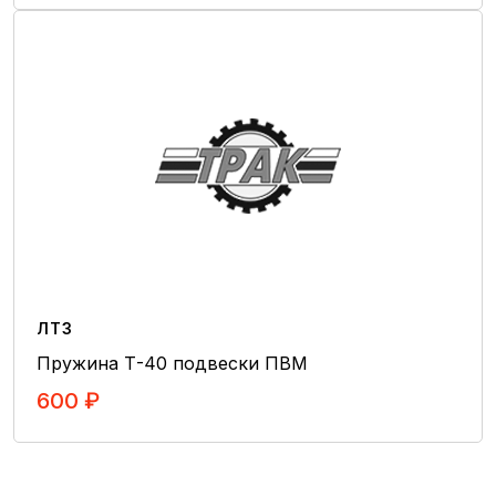
В Корзину
Топливная аппаратура
Навесное оборудование двигателя
Впускная и выпускная системы
Гильзо-поршневаые группы
Механизмы дизеля
Система питания
Система выпусков газа
Гидромоторы
Гидронасосы
Гидроцилиндры
ЛТЗ
Пружина Т-40 подвески ПВМ
Гидрораспределители
600 ₽
Гидроаккумуляторы
Гидроклапаны
В Корзину
Радиаторы