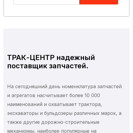
ТО 1000 м/ч
ТО 2000 м/ч
ТО 500 м/ч
ТО 5000 м/ч
Болты и шпильки
Гайки
ТРАК-ЦЕНТР надежный
Стопоры
поставщик запчастей.
Хомуты
Шайбы и гроверы
На сегодняшний день номенклатура запчастей
Фильтры вентиляционной кабины
и агрегатов насчитывает более 10 000
Фильтры воздушные
наименований и охватывает трактора,
Фильтры гидравлические
экскаваторы и бульдозеры различных марок, а
Фильтры масляные
также другие дорожно-строительные
Фильтры топливные
механизмы, наиболее популярные на