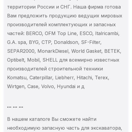
Замки и ручки открывания
территории России и СНГ. Наша фирма готова
Зеркала и стекла
Вам предложить продукцию ведущих мировых
Кронштейны крепления
производителей комплектующих и запасных
Кузовные детали
частей: BERCO, OFM Top Line, ESCO, Italricambi,
Система управления
G.A. spa, BYG, CTP, Donaldson, SF-Filter,
Специнструменты
SEPAR2000, MonarkDiesel, World Gasket, BETEK,
Тормозная система
Optibelt, Mobil, SHELL для всемирно известных
производителей строительной техники
Элементы системы
Komatsu, Caterpillar, Liebherr, Hitachi, Terex,
Рама
Wirtgen, Case, Volvo, Hyundai и д
Кабина
Опорно-поворотные устройства
... ... ...
Редуктор поворота
Аккумуляторы
В нашем каталоге Вы сможете найти
Блоки управления
необходимую запасную часть для экскаватора,