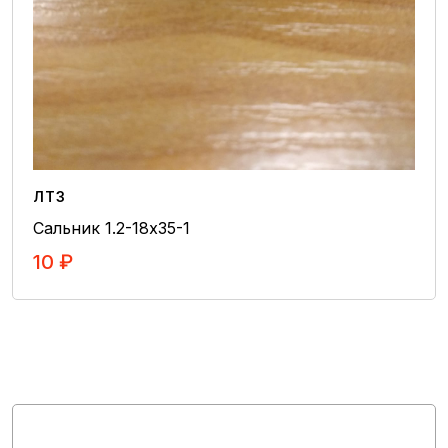
Генераторы
Датчики
Общее
Органы управления
Переключатели и кнопки
Предохранители и реле
ЛТЗ
Светотехника
Сальник 1.2-18х35-1
Отопление и кондиционеры
10 ₽
Соленоиды
В Корзину
Стартеры
Электропроводка
Стеклоочистители
Втулки
Пальцы