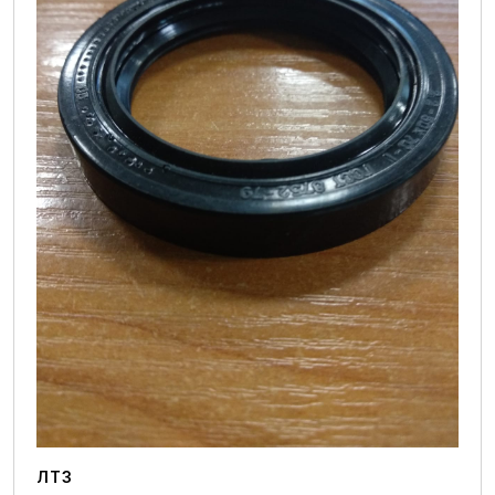
ТО 1000 м/ч
ТО 2000 м/ч
ТО 500 м/ч
ТО 5000 м/ч
Болты и шпильки
Гайки
Стопоры
Хомуты
Шайбы и гроверы
Фильтры вентиляционной кабины
Фильтры воздушные
Фильтры гидравлические
Фильтры масляные
Фильтры топливные
ЛТЗ