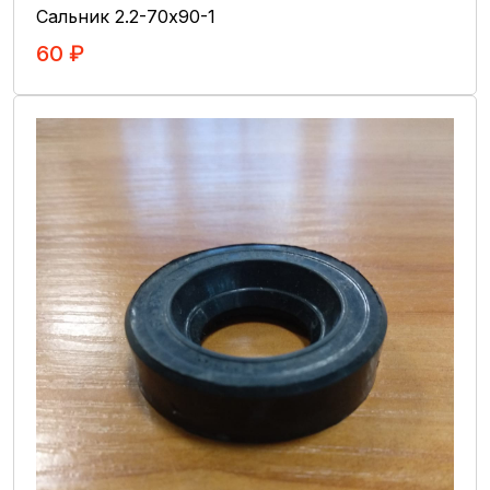
Замки и ручки открывания
Сальник 2.2-70х90-1
Зеркала и стекла
60 ₽
Кронштейны крепления
В Корзину
Кузовные детали
Система управления
Специнструменты
Тормозная система
Элементы системы
Рама
Кабина
Опорно-поворотные устройства
Редуктор поворота
Аккумуляторы
Блоки управления