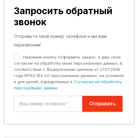
Краны
Запросить обратный
Муфты и адаптеры
звонок
Подушки скольжения
Подшипники
Отправьте свой номер телефона и мы вам
Прокладки
перезвоним!
Пластины и шайбы
Нажимая кнопку «Оформить заказ», я даю свое
Сальники
согласие на обработку моих персональных данных, в
соответствии с Федеральным законом от 27.07.2006
Трубки и РВД
года №152-ФЗ «О персональных данных», на условиях
Уплотнительные кольца
и для целей, определенных в
Согласии на обработку
персональных данных
.
Отправить