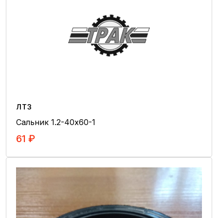
Вентиляторы
Интеркуллеры
Мосты
Коробки передач
Бортовые передачи
Валы
Гидротрансформаторы
ЛТЗ
Диски фрикционные
Сальник 1.2-40х60-1
Карданы
61 ₽
Крестовины
В Корзину
Рулевое управление
Шестерни
Раздаточная коробка
Коронки