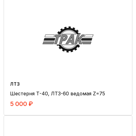
Топливная аппаратура
Навесное оборудование двигателя
Впускная и выпускная системы
Гильзо-поршневаые группы
Механизмы дизеля
Система питания
Система выпусков газа
Гидромоторы
Гидронасосы
ЛТЗ
Гидроцилиндры
Шестерня Т-40, ЛТЗ-60 ведомая Z=75
Гидрораспределители
5 000 ₽
Гидроаккумуляторы
В Корзину
Гидроклапаны
Радиаторы