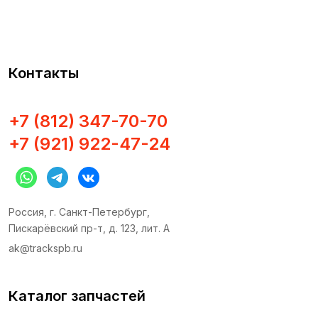
Редуктор поворота
Аккумуляторы
Блоки управления
Контакты
Генераторы
Датчики
Общее
+7 (812) 347-70-70
Органы управления
+7 (921) 922-47-24
Переключатели и кнопки
Предохранители и реле
Светотехника
Россия, г. Санкт-Петербург,
Пискарёвский пр-т, д. 123, лит. А
Отопление и кондиционеры
ak@trackspb.ru
Соленоиды
Стартеры
Каталог запчастей
Электропроводка