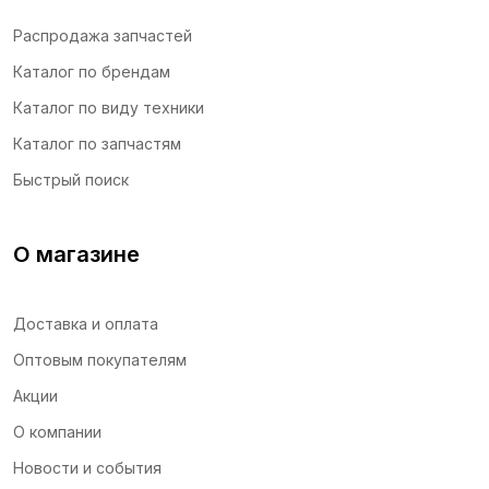
Стеклоочистители
Распродажа запчастей
Втулки
Каталог по брендам
Пальцы
Каталог по виду техники
Краны
Каталог по запчастям
Муфты и адаптеры
Подушки скольжения
Быстрый поиск
Подшипники
Прокладки
О магазине
Пластины и шайбы
Сальники
Доставка и оплата
Трубки и РВД
Оптовым покупателям
Уплотнительные кольца
Акции
О компании
Новости и события