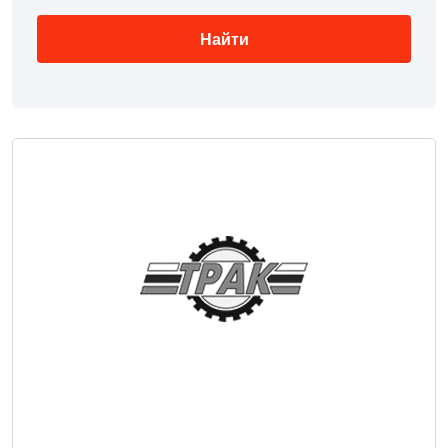
Натяжители
Ходовая часть
Гусеничные цепи
Найти
Крепеж
Звездочки
Пальцы и втулки
Группа сегментов
Коронки и адаптеры
Болты и гайки
Ремкомплекты
Колеса и ступицы
Передняя ось
Двигатели
Блоки цилиндров
Коленчатые валы
Головки блока
Ремни
Система смазки
Компрессоры