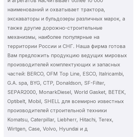
и агрегатов насчитывает более 10 000
Шестерни
наименований и охватывает трактора,
Раздаточная коробка
экскаваторы и бульдозеры различных марок, а
Коронки
также другие дорожно-строительные
ТО 1000 м/ч
механизмы, наиболее популярные на
ТО 2000 м/ч
территории России и СНГ. Наша фирма готова
ТО 500 м/ч
Вам предложить продукцию ведущих мировых
ТО 5000 м/ч
производителей комплектующих и запасных
Болты и шпильки
частей: BERCO, OFM Top Line, ESCO, Italricambi,
Гайки
G.A. spa, BYG, CTP, Donaldson, SF-Filter,
Стопоры
SEPAR2000, MonarkDiesel, World Gasket, BETEK,
Хомуты
Optibelt, Mobil, SHELL для всемирно известных
Шайбы и гроверы
производителей строительной техники
Фильтры вентиляционной кабины
Komatsu, Caterpillar, Liebherr, Hitachi, Terex,
Wirtgen, Case, Volvo, Hyundai и д
Фильтры воздушные