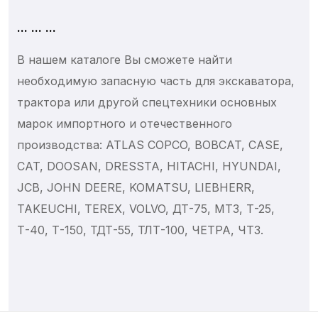
Фильтры гидравлические
Фильтры масляные
... ... ...
Фильтры топливные
В нашем каталоге Вы сможете найти
Замки и ручки открывания
необходимую запасную часть для экскаватора,
Зеркала и стекла
трактора или другой спецтехники основных
Кронштейны крепления
марок импортного и отечественного
Кузовные детали
производства: ATLAS COPCO, BOBCAT, CASE,
Система управления
CAT, DOOSAN, DRESSTA, HITACHI, HYUNDAI,
Специнструменты
JCB, JOHN DEERE, KOMATSU, LIEBHERR,
Тормозная система
TAKEUCHI, TEREX, VOLVO, ДТ-75, МТЗ, Т-25,
Т-40, Т-150, ТДТ-55, ТЛТ-100, ЧЕТРА, ЧТЗ.
Элементы системы
Рама
Кабина
Опорно-поворотные устройства