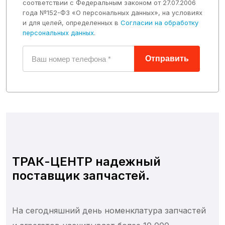
Гидроаккумуляторы
соответствии с Федеральным законом от 27.07.2006
года №152-ФЗ «О персональных данных», на условиях
Гидроклапаны
и для целей, определенных в
Согласии на обработку
персональных данных
.
Радиаторы
Вентиляторы
Отправить
Интеркуллеры
Мосты
Коробки передач
Бортовые передачи
Валы
Гидротрансформаторы
ТРАК-ЦЕНТР надежный
Диски фрикционные
поставщик запчастей.
Карданы
Крестовины
На сегодняшний день номенклатура запчастей
Рулевое управление