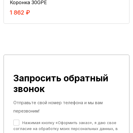
Маховики и сцепление
Коронка 30GPE
Теплообменники
1 862 ₽
Турбокомпрессоры
В Корзину
Топливная аппаратура
Навесное оборудование двигателя
Впускная и выпускная системы
Гильзо-поршневаые группы
Механизмы дизеля
Запросить обратный
Система питания
звонок
Система выпусков газа
Гидромоторы
Отправьте свой номер телефона и мы вам
Гидронасосы
перезвоним!
Гидроцилиндры
Нажимая кнопку «Оформить заказ», я даю свое
Гидрораспределители
согласие на обработку моих персональных данных, в